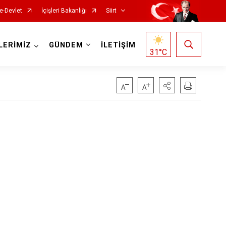
e-Devlet
İçişleri Bakanlığı
Siirt
LERİMİZ
GÜNDEM
İLETİŞİM
31
°C