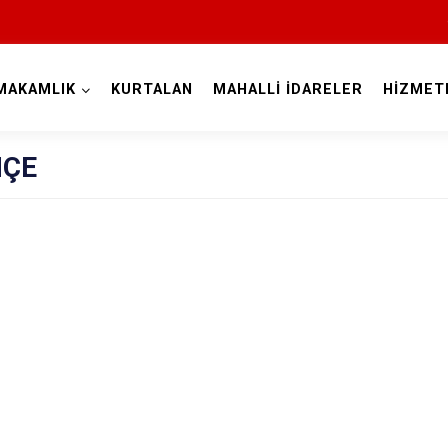
MAKAMLIK
KURTALAN
MAHALLİ İDARELER
HİZMET
Siirt
HÇE
Tillo
Baykan
Eruh
Kurtalan