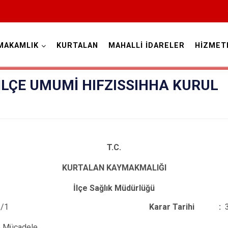
MAKAMLIK
KURTALAN
MAHALLİ İDARELER
HİZMET
Siirt
İLÇE UMUMİ HIFZISSIHHA KURUL
T.C.
KURTALAN KAYMAKMALIĞI
Tillo
Baykan
İlçe Sağlık Müdürlüğü
Eruh
/1
Karar Tarihi :
Kurtalan
e Mücadele