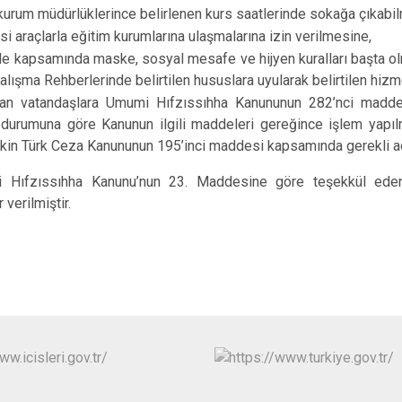
 kurum müdürlüklerince belirlenen kurs saatlerinde sokağa çıkabil
i araçlarla eğitim kurumlarına ulaşmalarına izin verilmesine,
e kapsamında maske, sosyal mesafe ve hijyen kuralları başta ol
lışma Rehberlerinde belirtilen hususlara uyularak belirtilen hizm
yan vatandaşlara Umumi Hıfzıssıhha Kanununun 282’nci madde
ın durumuna göre Kanunun ilgili maddeleri gereğince işlem yapı
işkin Türk Ceza Kanununun 195’inci maddesi kapsamında gerekli adl
 Hıfzıssıhha Kanunu’nun 23. Maddesine göre teşekkül ede
 verilmiştir.