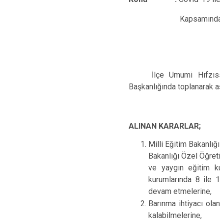
Kapsamında Alına
İlçe Umumi Hıfzı
Başkanlığında toplanarak aş
ALINAN KARARLAR;
Milli Eğitim Bakanlığ
Bakanlığı Özel Öğret
ve yaygın eğitim k
kurumlarında 8 ile 1
devam etmelerine,
Barınma ihtiyacı ola
kalabilmelerine,