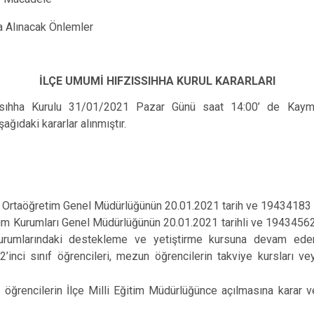
Pervari
cak Önlemler
Şirvan
İLÇE UMUMİ HIFZISSIHHA KURUL KARARLARI
ssıhha Kurulu 31/01/2021 Pazar Günü saat 14:00’ de Ka
ağıdaki kararlar alınmıştır.
ı Ortaöğretim Genel Müdürlüğünün 20.01.2021 tarih ve 19434183 say
im Kurumları Genel Müdürlüğünün 20.01.2021 tarihli ve 19434562 
urumlarındaki destekleme ve yetiştirme kursuna devam ed
2’inci sınıf öğrencileri, mezun öğrencilerin takviye kursları v
n öğrencilerin İlçe Milli Eğitim Müdürlüğünce açılmasına karar v