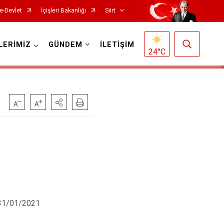
e-Devlet
İçişleri Bakanlığı
Siirt
LERİMİZ
GÜNDEM
İLETİŞİM
24
°C
31/01/2021