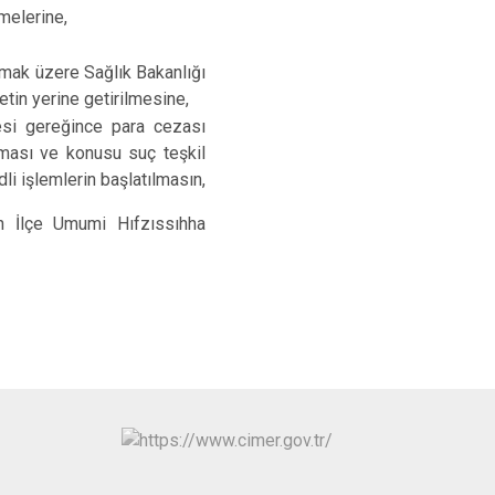
melerine,
mak üzere Sağlık Bakanlığı
etin yerine getirilmesine,
si gereğince para cezası
lması ve konusu suç teşkil
i işlemlerin başlatılmasın,
n İlçe Umumi Hıfzıssıhha