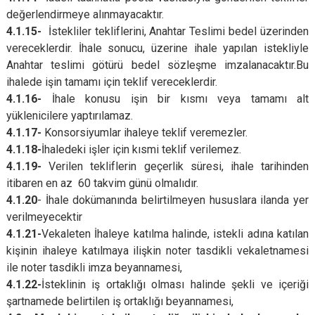
değerlendirmeye alınmayacaktır.
4.1.15-
İstekliler tekliflerini, Anahtar Teslimi bedel üzerinden
vereceklerdir. İhale sonucu, üzerine ihale yapılan istekliyle
Anahtar teslimi götürü bedel sözleşme imzalanacaktır.Bu
ihalede işin tamamı için teklif vereceklerdir.
4.1.16-
İhale konusu işin bir kısmı veya tamamı alt
yüklenicilere yaptırılamaz.
4.1.17-
Konsorsiyumlar ihaleye teklif veremezler.
4.1.18-
İhaledeki işler için kısmi teklif verilemez.
4.1.19-
Verilen tekliflerin geçerlik süresi, ihale tarihinden
itibaren en az 60 takvim günü olmalıdır.
4.1.20
- İhale dokümanında belirtilmeyen hususlara ilanda yer
verilmeyecektir
4.1.21-
Vekaleten İhaleye katılma halinde, istekli adına katılan
kişinin ihaleye katılmaya ilişkin noter tasdikli vekaletnamesi
ile noter tasdikli imza beyannamesi,
4.1.22-
İsteklinin iş ortaklığı olması halinde şekli ve içeriği
şartnamede belirtilen iş ortaklığı beyannamesi,