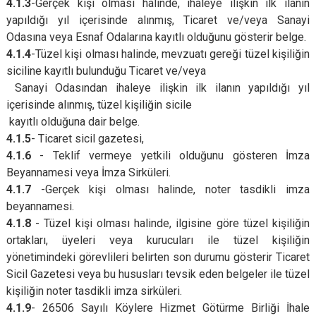
4.1.3
-
Gerçek kişi olması halinde, ihaleye ilişkin ilk ilanın
yapıldığı yıl içerisinde alınmış, Ticaret ve/veya Sanayi
Odasına veya Esnaf Odalarına kayıtlı olduğunu gösterir belge.
4.1.4
-
Tüzel kişi olması halinde, mevzuatı gereği tüzel kişiliğin
siciline kayıtlı bulunduğu Ticaret ve/veya
Sanayi Odasından ihaleye ilişkin ilk ilanın yapıldığı yıl
içerisinde alınmış, tüzel kişiliğin sicile
kayıtlı olduğuna dair belge.
4.1.5
- Ticaret sicil gazetesi,
4.1.6
- Teklif vermeye yetkili olduğunu gösteren İmza
Beyannamesi veya İmza Sirküleri.
4.1.7
-Gerçek kişi olması halinde, noter tasdikli imza
beyannamesi.
4.1.8
- Tüzel kişi olması halinde, ilgisine göre tüzel kişiliğin
ortakları, üyeleri veya kurucuları ile tüzel kişiliğin
yönetimindeki görevlileri belirten son durumu gösterir Ticaret
Sicil Gazetesi veya bu hususları tevsik eden belgeler ile tüzel
kişiliğin noter tasdikli imza sirküleri.
4.1.9
- 26506 Sayılı
Köylere Hizmet Götürme Birliği İhale