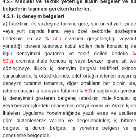
4.2.- Mesleki ve teknik yeterliğe ilişkin belgeler ve bu
belgelerin taşıması gereken kriterler:
4.2.1
-
İş deneyim belgeleri
a)
İsteklinin, ilk sözleşme tarihine göre, son on yıl yurt içinde
veya yurt dışında kamu veya özel sektörde sözleşme
bedelinin en az
% 50’i
oranında gerçekleştiği veyahut
yönettiği idarece kusursuz kabul edilen ihale konusu iş ile
ilgili deneyimini gösteren ve teklif edilen bedelin
%
50’si
oranında ihale konusu iş veya benzer işlere ait tek
sözleşmeye ilişkin iş deneyim belgesi teklifleri ekinde
sunacaklardır. İş ortaklıklarında, pilot ortağın istenen asgari iş
deneyim tutarının tamamını, diğer ortakların her birinin ise,
istenen asgari iş deneyim tutarının
% 80
’ni sağlaması gerekir.
İş deneyimini gösteren belgeler, isteklinin ihale konusu iş
veya benzer işlerdeki deneyimini ortaya koyan ve Yapım İşleri
İhaleleri Uygulama Yönetmeliğinde yazılı esas ve usullere
göre düzenlenerek verilen ve değerlendirilen; iş bitirme
belgesi, iş durum belgesi, iş yönetme belgesi ve iş
denetleme belgesidir.