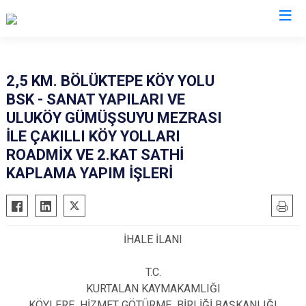
Siirt
2,5 KM. BÖLÜKTEPE KÖY YOLU
BSK - SANAT YAPILARI VE
Tillo
ULUKÖY GÜMÜŞSUYU MEZRASI
Baykan
İLE ÇAKILLI KÖY YOLLARI
Eruh
ROADMİX VE 2.KAT SATHİ
Kurtalan
KAPLAMA YAPIM İŞLERİ
Pervari
Şirvan
İHALE İLANI
T.C.
KURTALAN KAYMAKAMLIĞI
KÖYLERE HİZMET GÖTÜRME BİRLİĞİ BAŞKANLIĞI