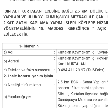
İŞIN ADI:
KURTALAN İLÇESİNE BAĞLI 2,5 KM. BÖLÜKT
YAPILARI VE ULUKÖY GÜMÜŞSUYU MEZRASI İLE ÇAKILL
2.KAT SATHİ KAPLAMA YAPIM İŞLERİ KÖYLERE HİZM
YÖNETMELİĞİNİN 18. MADDESİ GEREĞİNCE " AÇIK
EDİLECEKTİR.
1
-
İdarenin
a) Adı
:
Kurtalan Kaymakamlığı
Köylere
:
Kurtalan Kaymakamlığı
Köyler
b) Adresi
Kat:1 KURTALAN
c) Telefon ve faks numarası
:
0 484 411 29 97 (Tel&Faks)
2
-
İhale konusu yapım işinin
2,5 km BSK - Sanat Yapıları
a) Niteliği, türü, miktarı
:
onarım- 2 kat sathi kaplama
Siirt İli, Kurtalan İlçesine ba
b) Yapılacağı yer
:
Gümüşsuyu Mezrası ve çakıllı
Sözleşmenin yapıldığının teb