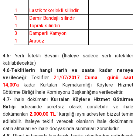
1
Lastik tekerlekli silindir
1
Demir Bandajlı silindir
1
Toprak silindiri
3
Damperli Kamyon
1
Arasöz
4.5-
Yerli İstekli Beyanı
(
İhaleye sadece yerli istekliler
katılabilecektir.)
4.6
-
Tekliflerin hangi tarih ve saate kadar nereye
verileceği
: Teklifler
21/07
/2017 Cuma günü saat
14,00’a
kadar Kurtalan Kaymakamlığı Köylere Hizmet
Götürme Birliği İhale Komisyonu Başkanlığına verilecektir.
4.7
-
İhale dokümanı
Kurtala
n
Köylere Hizmet Götürme
Birliği
adresinde ücretsiz olarak görülebilir ve ihale
dokümanları
2.000,00 TL
¨ karşılığı aynı adresten bizzat temin
edilebilir. İhaleye teklif verecek olanların ihale dokümanını
satın almaları ve ihale dosyasında sunmaları zorunludur.
4.8-
Plent iş başında kurulacak, başka plentlerden getirilecek