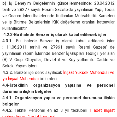
b)
İş Deneyim Belgelerinin güncellenmesinde; 28.04.2012
tarih ve 28277 sayılı Resmi Gazete’de yayınlanan Yapı, Tesis
ve Onarım İşleri İhalelerinde Kullanılan Müteahhitlik Karneleri
ve İş Bitirme Belgelerinin KİK değerleme oranları katsayılar
kullanılacaktır.
4.2.3-Bu ihalede Benzer iş olarak kabul edilecek işler
4.3.1-
Bu ihalede Benzer iş olarak kabul edilecek işler
: 11.06.2011 tarihli ve 27961 sayılı Resmi Gazete’ de
yayınlanan
Yapım İşlerinde Benzer İş Grupları Tebliği
yer alan
(A) V. Grup: Otoyollar, Devlet il ve Köy yolları ile Cadde ve
Sokak Yapım İşleri
4.3.2.
Benzer işe denk sayılacak
İnşaat Yüksek Mühendisi ve
ya İnşaat Mühendisi
bölümleri:
4.4-İsteklinin organizasyon yapısına ve personel
durumuna ilişkin belgeler
4.4.1- Organizasyon yapısı ve personel durumuna ilişkin
belgeler
4.4.2.
Teknik Personel en az 3 yıl tecrübeli
1 adet inşaat
mühendisi ve 1 adet topograf