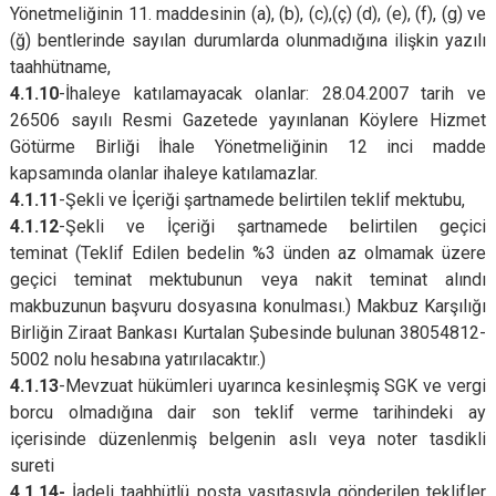
Yönetmeliğinin 11. maddesinin (a), (b), (c),(ç) (d), (e), (f), (g) ve
(ğ) bentlerinde sayılan durumlarda olunmadığına ilişkin yazılı
taahhütname,
4.1.10
-
İhaleye katılamayacak olanlar: 28.04.2007 tarih ve
26506 sayılı Resmi Gazetede yayınlanan Köylere Hizmet
Götürme Birliği İhale Yönetmeliğinin 12 inci madde
kapsamında olanlar ihaleye katılamazlar.
4.1.11
-
Şekli ve İçeriği şartnamede belirtilen teklif mektubu,
4.1.12
-
Şekli ve İçeriği şartnamede belirtilen geçici
teminat (Teklif Edilen bedelin %3 ünden az olmamak üzere
geçici teminat mektubunun veya nakit teminat alındı
makbuzunun başvuru dosyasına konulması.) Makbuz Karşılığı
Birliğin Ziraat Bankası Kurtalan Şubesinde bulunan 38054812-
5002 nolu hesabına yatırılacaktır.)
4.1.13
-Mevzuat hükümleri uyarınca kesinleşmiş SGK ve vergi
borcu olmadığına dair son teklif verme tarihindeki ay
içerisinde düzenlenmiş belgenin aslı veya noter tasdikli
sureti
4.1.14-
İ
adeli taahhütlü posta vasıtasıyla gönderilen teklifler