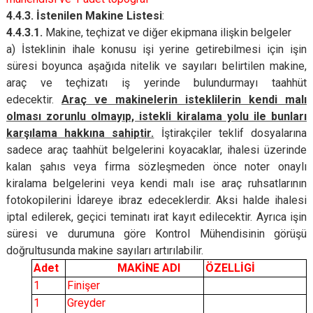
4.4.3. İstenilen Makine Listesi
:
4.4.3.1.
Makine, teçhizat ve diğer ekipmana ilişkin belgeler
a) İsteklinin ihale konusu işi yerine getirebilmesi için işin
süresi boyunca aşağıda nitelik ve sayıları belirtilen makine,
araç ve teçhizatı iş yerinde bulundurmayı taahhüt
edecektir.
Araç ve makinelerin isteklilerin kendi malı
olması zorunlu olmayıp, istekli kiralama yolu ile bunları
karşılama hakkına sahiptir.
İştirakçiler teklif dosyalarına
sadece araç taahhüt belgelerini koyacaklar, ihalesi üzerinde
kalan şahıs veya firma sözleşmeden önce noter onaylı
kiralama belgelerini veya kendi malı ise araç ruhsatlarının
fotokopilerini İdareye ibraz edeceklerdir. Aksi halde ihalesi
iptal edilerek, geçici teminatı irat kayıt edilecektir. Ayrıca işin
süresi ve durumuna göre Kontrol Mühendisinin görüşü
doğrultusunda makine sayıları artırılabilir.
Adet
MAKİNE ADI
ÖZELLİGİ
1
Finişer
1
Greyder