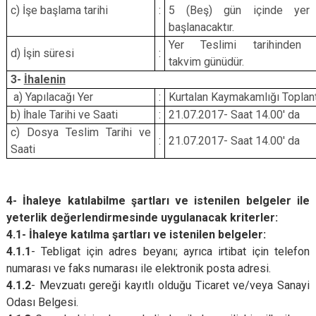
c) İşe başlama tarihi
:
5
(Beş)
gün içinde yer 
başlanacaktır.
Yer Teslimi tarihinden 
d) İşin süresi
:
takvim
günüdür.
3
-
İhalenin
a) Yapılacağı Yer
:
Kurtalan Kaymakamlığı Toplant
b) İhale Tarihi ve Saati
:
21.07.2017- Saat 14.00' da
c) Dosya Teslim Tarihi ve
:
21.07.2017- Saat 14.00' da
Saati
4
- İhaleye katılabilme şartları ve istenilen belgeler ile
yeterlik değerlendirmesinde uygulanacak kriterler:
4.1
- İhaleye katılma şartları ve istenilen belgeler:
4.1.1
- Tebligat için adres beyanı; ayrıca irtibat için telefon
numarası ve faks numarası ile elektronik posta adresi.
4.1.2
- Mevzuatı gereği kayıtlı olduğu Ticaret ve/veya Sanayi
Odası Belgesi.